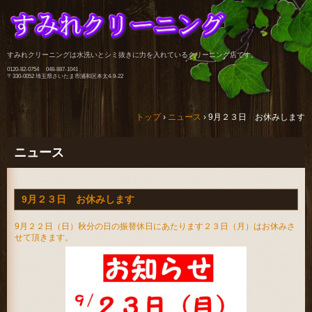
すみれクリーニングは水洗いとシミ抜きに力を入れているクリーニング店です。
0120-82-0754 048-887-1041
〒330-0052 埼玉県さいたま市浦和区本太4-9-22
トップ
›
ニュース
›
9月２３日 お休みします
ニュース
9月２３日 お休みします
9月２２日（日）秋分の日の振替休日にあたります２３日（月）はお休みさ
せて頂きます。