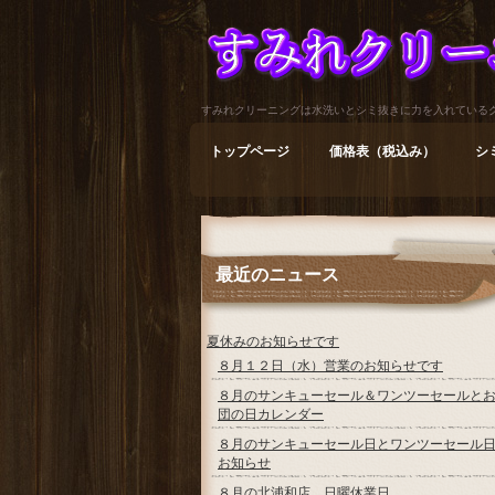
すみれクリーニングは水洗いとシミ抜きに力を入れている
トップページ
価格表（税込み）
シ
最近のニュース
夏休みのお知らせです
８月１２日（水）営業のお知らせです
８月のサンキューセール＆ワンツーセールと
団の日カレンダー
８月のサンキューセール日とワンツーセール
お知らせ
８月の北浦和店 日曜休業日