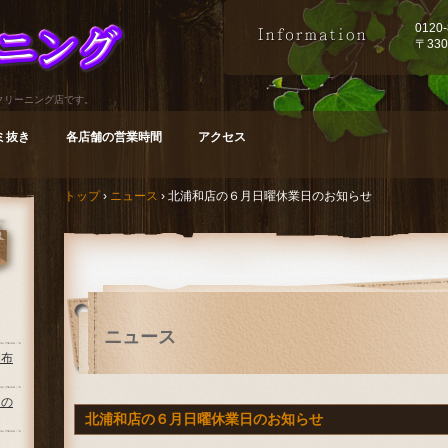
0120
〒33
クリーニング店です。
ミ抜き
各店舗の営業時間
アクセス
トップ
›
ニュース
›
北浦和店の６月日曜休業日のお知らせ
ニュース
お布
日の
北浦和店の６月日曜休業日のお知らせ